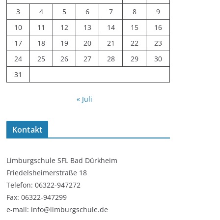
3
4
5
6
7
8
9
10
11
12
13
14
15
16
17
18
19
20
21
22
23
24
25
26
27
28
29
30
31
« Juli
Kontakt
Limburgschule SFL Bad Dürkheim
Friedelsheimerstraße 18
Telefon: 06322-947272
Fax: 06322-947299
e-mail: info@limburgschule.de