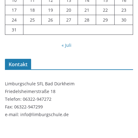
10
11
12
13
14
15
16
17
18
19
20
21
22
23
24
25
26
27
28
29
30
31
« Juli
Kontakt
Limburgschule SFL Bad Dürkheim
Friedelsheimerstraße 18
Telefon: 06322-947272
Fax: 06322-947299
e-mail: info@limburgschule.de