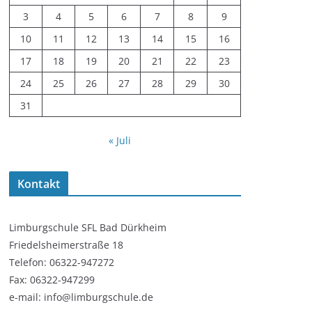
3
4
5
6
7
8
9
10
11
12
13
14
15
16
17
18
19
20
21
22
23
24
25
26
27
28
29
30
31
« Juli
Kontakt
Limburgschule SFL Bad Dürkheim
Friedelsheimerstraße 18
Telefon: 06322-947272
Fax: 06322-947299
e-mail: info@limburgschule.de