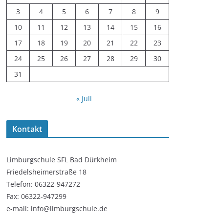
3
4
5
6
7
8
9
10
11
12
13
14
15
16
17
18
19
20
21
22
23
24
25
26
27
28
29
30
31
« Juli
Kontakt
Limburgschule SFL Bad Dürkheim
Friedelsheimerstraße 18
Telefon: 06322-947272
Fax: 06322-947299
e-mail: info@limburgschule.de