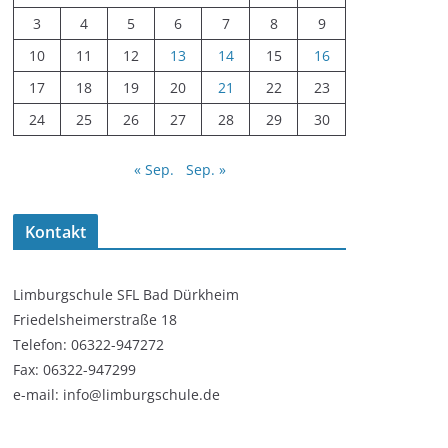
3
4
5
6
7
8
9
10
11
12
13
14
15
16
17
18
19
20
21
22
23
24
25
26
27
28
29
30
« Sep.
Sep. »
Kontakt
Limburgschule SFL Bad Dürkheim
Friedelsheimerstraße 18
Telefon: 06322-947272
Fax: 06322-947299
e-mail: info@limburgschule.de