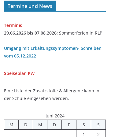
Termine und News
Termine:
29.06.2026 bis 07.08.2026:
Sommerferien in RLP
Umgang mit Erkältungssymptomen- Schreiben
vom 05.12.2022
Speiseplan
KW
Eine Liste der Zusatzstoffe & Allergene kann in
der Schule eingesehen werden.
Juni 2024
M
D
M
D
F
S
S
1
2