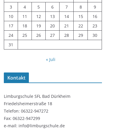
3
4
5
6
7
8
9
10
11
12
13
14
15
16
17
18
19
20
21
22
23
24
25
26
27
28
29
30
31
« Juli
Kontakt
Limburgschule SFL Bad Dürkheim
Friedelsheimerstraße 18
Telefon: 06322-947272
Fax: 06322-947299
e-mail: info@limburgschule.de